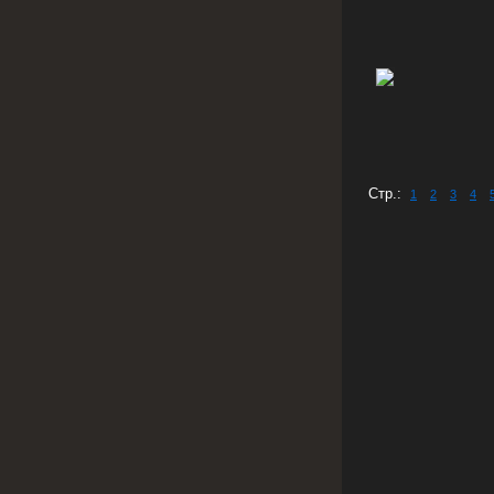
Стр.:
1
2
3
4