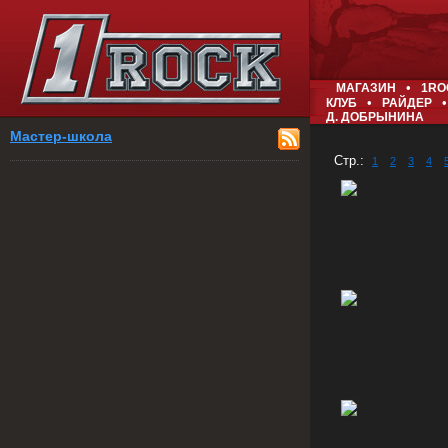
•
МАГАЗИН
1RO
•
•
КЛУБ
РАЙДЕР
Д. ДОБРЫНИНА
Мастер-школа
Стр.:
1
2
3
4