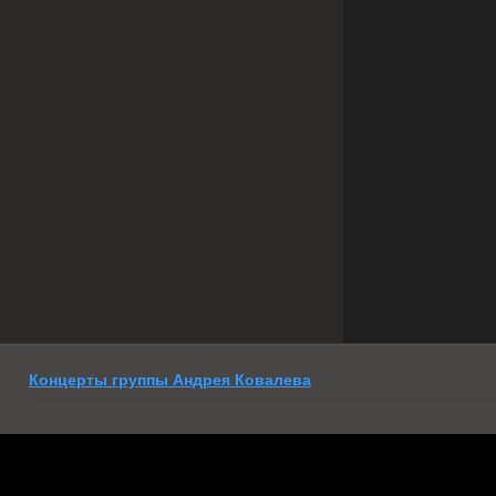
Концерты группы Андрея Ковалева