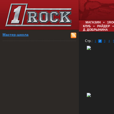
•
МАГАЗИН
1RO
•
•
КЛУБ
РАЙДЕР
Д. ДОБРЫНИНА
Мастер-школа
Стр.:
1
2
3
4