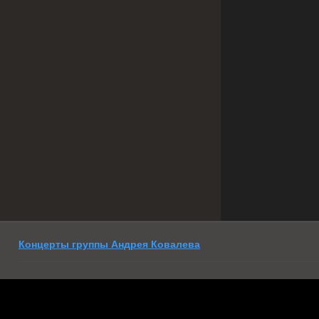
Концерты группы Андрея Ковалева