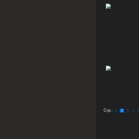
Стр.:
1
2
3
4