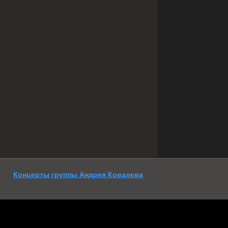
Концерты группы Андрея Ковалева