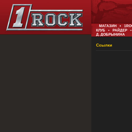
•
МАГАЗИН
1RO
•
•
КЛУБ
РАЙДЕР
Д. ДОБРЫНИНА
Ссылки