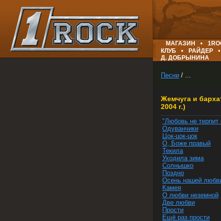
•
МАГАЗИН
1RO
•
•
КЛУБ
РАЙДЕР
Д. ДОБРЫНИНА
Песни
/ ...
Жемчуга и барха
2004 г.)
"Любовь не терпит
Одуванчики
Цок-цок-цок
О, Боже правый
Текила
Уходила зима
Солнышко
Поздно
Осень нашей любв
Камея
О любви неземной
Две любви
Прости
Ещё раз прости