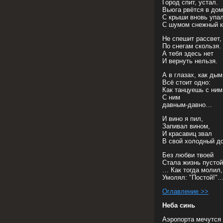
Город спит, устал.
Вьюга рвётся в дом
С крыши вновь упа
С шумом снежный к
Не спешит рассвет,
По снегам скользя.
А тебя здесь нет
И вернуть нельзя.
А в глазах, как дым
Всё стоит одно:
Как танцуешь с ним
С ним
давным-давно…
И вино я пил,
Запивал вином,
И красавиц звал
В свой холодный д
Без любви твоей
Стала жизнь пусто
… Как тогда молил,
Умолял: "Постой!"
Оглавление >>
Неба синь
Аэропорта мечутся 