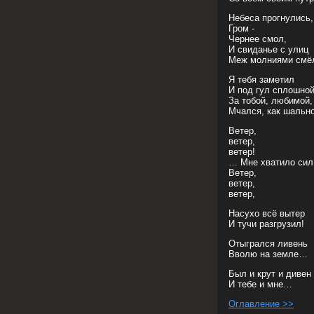
Небеса прогнулись,
Гром -
Чернее смол,
И свиданье с улиц
Меж молниями смё
Я тебя заметил
И под гул сплошной
За тобой, любимой,
Мчался, как шаль
Ветер,
ветер,
ветер!
… Мне хватило си
Ветер,
ветер,
ветер,
Насухо всё вытер
И тучи разгрузил!
Отыгрался ливень
Вволю на земле…
Был и крут и дивен
И тебе и мне…
Оглавление >>