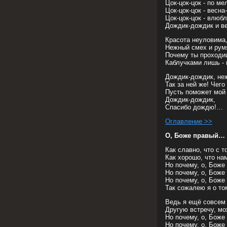
Цок-цок-цок - по м
Цок-цок-цок - весна
Цок-цок-цок - влюб
Дождик-дождик и ве
Красота неуловима
Нежный смех и ру
Почему ты проходи
Каблучками лишь - 
Дождик-дождик, не
Так за ней же! Чего
Пусть поможет мой 
Дождик-дождик,
Спасибо дождю!…
Оглавление >>
О, Боже правый…
Как славно, что с т
Как хорошо, что н
Но почему, о, Боже
Но почему, о, Боже
Но почему, о, Боже
Так сожалею я о то
Ведь я ещё совсем 
Другую встречу, м
Но почему, о, Боже
Но почему, о, Боже