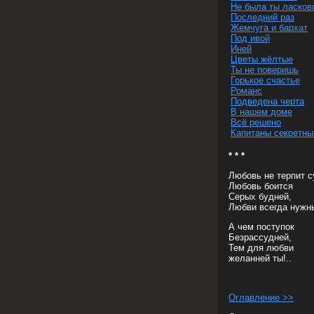
Не была ты ласков
Последний раз
Жемчуга и бархат
Под ивой
Иней
Цветы жёлтые
Ты не поверишь
Горькое счастье
Романс
Подведена черта
В нашем доме
Всё решено
Капитаны секретны
* * *
Любовь не терпит с
Любовь боится
Серых будней,
Любви всегда нуж
А чем поступок
Безрассудней,
Тем для любви
желанней ты!..
Оглавление >>