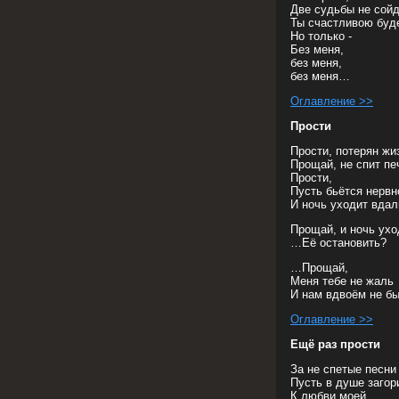
Две судьбы не сойд
Ты счастливою буд
Но только -
Без меня,
без меня,
без меня…
Оглавление >>
Прости
Прости, потерян жи
Прощай, не спит пе
Прости,
Пусть бьётся нерв
И ночь уходит вдал
Прощай, и ночь ух
…Её остановить?
…Прощай,
Меня тебе не жаль
И нам вдвоём не б
Оглавление >>
Ещё раз прости
За не спетые песни
Пусть в душе заго
К любви моей