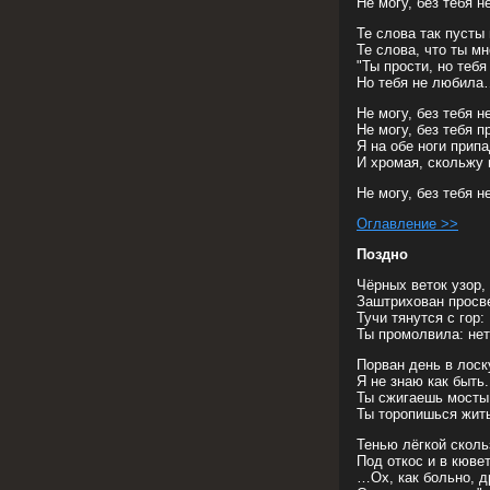
Не могу, без тебя н
Те слова так пусты 
Те слова, что ты мн
"Ты прости, но тебя
Но тебя не любила
Не могу, без тебя н
Не могу, без тебя 
Я на обе ноги прип
И хромая, скольжу 
Не могу, без тебя 
Оглавление >>
Поздно
Чёрных веток узор,
Заштрихован просве
Тучи тянутся с гор:
Ты промолвила: нет!
Порван день в лоск
Я не знаю как быть.
Ты сжигаешь мосты
Ты торопишься жит
Тенью лёгкой сколь
Под откос и в кювет
…Ох, как больно, д