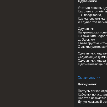
Одуванчики
Улетела любовь од
Как сиял этот жёл
…Я представил,
Как маленьким мал
Я сдувал тот легча
Одуванчик,
На крылышках тоне
Ты закончил недолг
… За окном
Кто-то грустно и то
О любви улетевшей
Одуванчики, одуван
Обдувающие дымки
Одуванчики, одуван
Одурманивающе л
Оглавление >>
Цок-цок-цок
Поступь лёгкая стр
Каблучки по асфаль
Налетел незаметно
Дунул ласковый вет