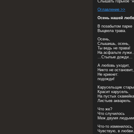
Слышать горькое "
Оглавление >>
Осень нашей люб
В позабытом парке
Выцвела трава.
Осень,
Слышишь, осень,
Ты ведь не права!
На асфальте лужи
…Стылые дожди…
А любовь уходит,
Никто не остановит,
Не крикнет:
подожди!
Карусельщик стары
Красит карусель.
На пустых скамейк
Листьев акварель.
Что же?
Что случилось
Меж двумя людьми
Что-то изменилось,
Чувствую, в любв