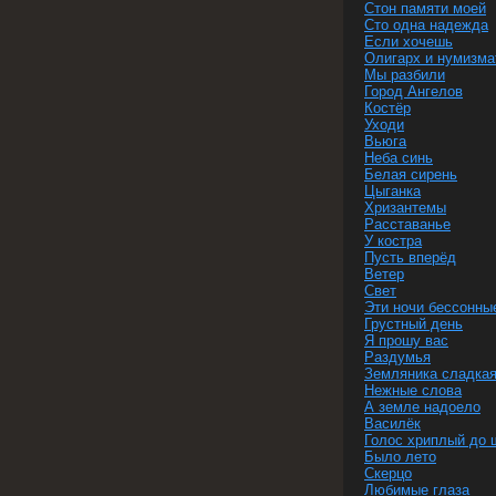
Стон памяти моей
Сто одна надежда
Если хочешь
Олигарх и нумизма
Мы разбили
Город Ангелов
Костёр
Уходи
Вьюга
Неба синь
Белая сирень
Цыганка
Хризантемы
Расставанье
У костра
Пусть вперёд
Ветер
Свет
Эти ночи бессонны
Грустный день
Я прошу вас
Раздумья
Земляника сладка
Нежные слова
А земле надоело
Василёк
Голос хриплый до 
Было лето
Скерцо
Любимые глаза