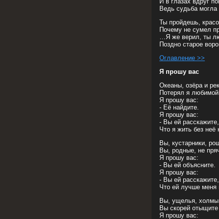
И в глазах вдруг по
Ведь судьба могла 
Ты пройдешь, красо
Почему не сумел пр
…Я же верил, ты л
Поздно старое вор
Оглавление >>
Я прошу вас
Океаны, озёра и рек
Потерял я любимой
Я прошу вас:
- Её найдите.
Я прошу вас:
- Вы ей расскажите,
Что я жить без неё
Вы, кустарники, ро
Вы, родные, не пряч
Я прошу вас:
- Вы ей объясните.
Я прошу вас:
- Вы ей расскажите,
Что ей лучше меня
Вы, ущелья, холмы
Вы скорей отыщит
Я прошу вас: