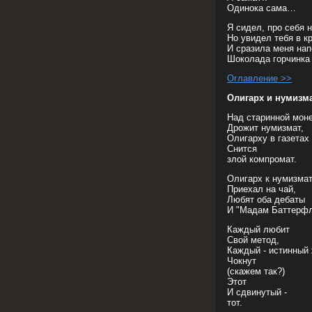
Одинока сама…
Я сидел, про себя 
Но увидел тебя в 
И сразила меня на
Шоколада горчинка 
Оглавление >>
Олигарх и нумизм
Над старинной мон
Дрожит нумизмат,
Олигарху в газетах
Снится
злой компромат.
Олигарх к нумизма
Приехал на чай,
Любят оба дебаты
И "Мадам Баттерфл
Каждый любит
Свой метод,
Каждый - истинный
Чокнут
(скажем так?)
Этот
И сдвинутый -
тот.