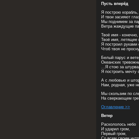
Пусть вперёд
Я построю корабль
И твои засияют гл
Мы поднимем за па
Ветра жаждущие па
Твоё имя - конечно,
Твоё имя, летящее
Я построил руками 
Чтоб твоя не просн
Белый парус и вет
Океанских тревожны
…Я стою за штурва
Я построить мечту 
А с любовью и што
Нам, родная, уже 
Мы скользим по сл
На сверкающем гре
Оглавление >>
Ветер
Раскололось небо
И ударил гром,
Первый гром,
Со всем своим нутр