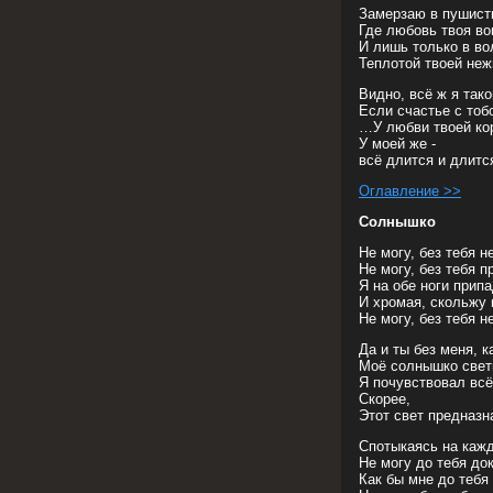
Замерзаю в пушист
Где любовь твоя вов
И лишь только в в
Теплотой твоей неж
Видно, всё ж я тако
Если счастье с тоб
…У любви твоей кор
У моей же -
всё длится и длится
Оглавление >>
Солнышко
Не могу, без тебя н
Не могу, без тебя 
Я на обе ноги прип
И хромая, скольжу 
Не могу, без тебя н
Да и ты без меня, к
Моё солнышко свети
Я почувствовал вс
Скорее,
Этот свет предназн
Спотыкаясь на кажд
Не могу до тебя до
Как бы мне до тебя