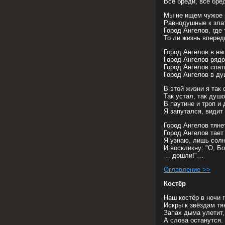
Всё бреди, всё бре
Мы не ищем чужое 
Равнодушные к зла
Город Ангелов, где 
То ли жизнь впереди
Город Ангелов в на
Город Ангелов рядо
Город Ангелов спат
Город Ангелов в д
В этой жизни я так 
Так устал, так душо
В паутине и троп и 
Я запутался, видит 
Город Ангелов тяне
Город Ангелов тает
Я узнаю, лишь солн
И воскликну: "О, Б
… дошли!"…
Оглавление >>
Костёр
Наш костёр в ночи г
Искры к звёздам тя
Запах дыма улетит,
А слова останутся.