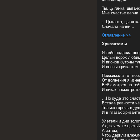
Ты, цыганка, цыганк
Мне счастье верни
…Цыганка, цыганка
Сначала начни…
Оглавление >>
Хризантемы
Я тебе подарил вп
Целый ворох любим
И пионов бутоны ту
И снопы хризантем
Прижимала тот вор
От волнения я изне
Всё смотрел на те
И никак насмотрет
…Но куда это счас
Встала ревности чё
Только горечь в ду
И в глазах хризант
Улетели и дни золо
Ах, зачем те цветы
А затем,
Чтоб дарили влюбл
Чудо белое хризант