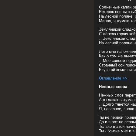
Солнечные капли р
Ветерок неслышный
На лесной поляне, р
Милая, я думаю тол
Земляникой сладкой
С лёгкою горчинко
…Земляникой сладк
На лесной поляне 
Лето мне напомнило
Как о том же вычит
…Мне совсем неда
Странный сон прис
Вкус той земляники
Оглавление >>
Нежные слова
Нежных слов перепу
А в глазах затуман
…Долго тянется наш
Я, наверное, снова
Ты не первой прини
Да и я вот не первы
Только в этой ночн
Ты - близка мне и я