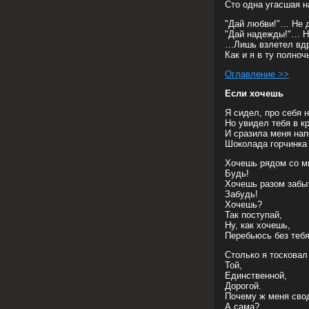
Сто одна угасшая 
"Дай любви!"… Не д
"Дай надежды!"… Но
…Лишь взлетел вдр
Как и я в ту полно
Оглавление >>
Если хочешь
Я сидел, про себя 
Но увидел тебя в к
И сразила меня на
Шоколада горчинка 
Хочешь рядом со м
Будь!
Хочешь разом забы
Забудь!
Хочешь?
Так поступай,
Ну, как хочешь,
Перебьюсь без тебя
Столько я тосковал
Той,
Единственной,
Дорогой.
Почему ж меня сво
А сама?..