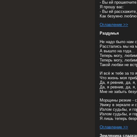
- Вы ей прошепчите
Я прошу вас:
- Вы ей расскажите,
Как безумно люблю
Оглавление >>
Раздумья
Не надо было нам с
Расстались мы на м
А вышло на года…
Теперь могу, любим
Теперь могу, любим
Такой любви не вст
И всё ж тебе за то 
Что жизнь моя приб
Да, я ревнив, да, я,
Да, я ревнив, да, я,
Мне не забыть без
Морщины резкие - 
Увижу в зеркале и 
Излом судьбы, и го
Излом судьбы, и го
Я лишь теперь безр
Оглавление >>
Земляника сладка