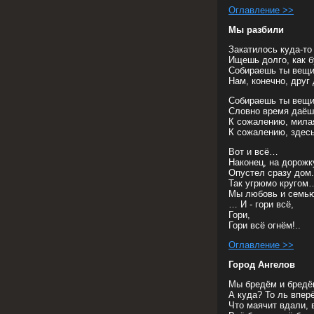
Оглавление >>
Мы разбили
Закатилось куда-то
Ищешь долго, как б
Собираешь ты вещи
Нам, конечно, друг 
Собираешь ты вещи
Словно время даёшь
К сожалению, мила
К сожалению, здесь
Вот и всё…
Наконец, на дорожк
Опустел сразу дом.
Так угрюмо кругом
Мы любовь и семью
… И - гори всё,
Гори,
Гори всё огнём!..
Оглавление >>
Город Ангелов
Мы бредём и бредё
А куда? То ль вперё
Что маячит вдали, 