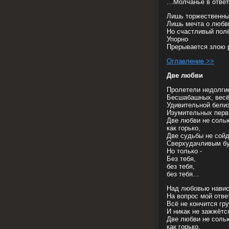
…Молчанье в ответ
Лишь торжественны
Лишь мечта о любв
Но счастливый пол
Упорно
Прерывается злою
Оглавление >>
Две любви
Пролетели недолги
Бесшабашных, весё
Удивительной бели
Изумительных перв
Две любви не соль
как горько,
Две судьбы не сойд
Сверхудачливым бу
Но только -
Без тебя,
без тебя,
без тебя…
Над любовью навис
На вопрос мой ответ
Всё не кончится гр
И никак не зажжётся
Две любви не соль
как горько,