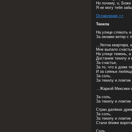
Но почему, о, Боже
Я не могу тебя забы
Оглавление >>
Текила
На улице слякоть и
За окнами ветер с 
…Уютна квартира, м
Мне выпало счастье
На улице темень, а
Достанем текилу и 
За счастье,
За то, что в доме т
И за сиянье любящи
За соль,
За текилу и ломти
…Жаркой Мексики 
За соль,
За текилу и ломти
Стран далёких древ
За соль,
За текилу и ломти
Стали ближе ворота
Соль,