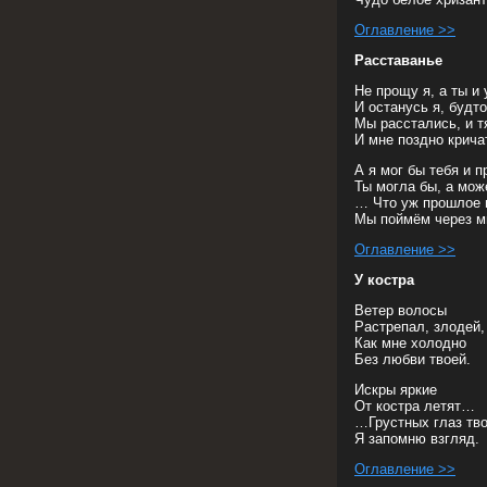
Оглавление >>
Расставанье
Не прощу я, а ты и
И останусь я, будто
Мы расстались, и т
И мне поздно кричат
А я мог бы тебя и п
Ты могла бы, а мож
… Что уж прошлое 
Мы поймём через мн
Оглавление >>
У костра
Ветер волосы
Растрепал, злодей,
Как мне холодно
Без любви твоей.
Искры яркие
От костра летят…
…Грустных глаз тв
Я запомню взгляд.
Оглавление >>