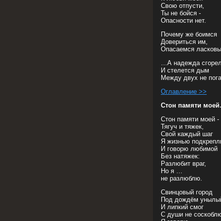
Свою отпусти,
Ты не бойся -
Опасности нет.
Почему же боимся
Довериться им,
Опасаемся ласковы
…А надежда сгоре
И стелется дым
Между двух не пога
Оглавление >>
Стон памяти мое
Стон памяти моей -
Тягуч и тяжек,
Свой каждый шаг
Я жизнью подкрепл
И говорю любимой
Без натяжек:
Разлюбит враг,
Но я …
не разлюблю.
Свинцовый город
Под дождём унылы
И липкий смог
С души не соскобл