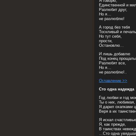
Я говорю,
Единственной и ми
Разлюбит друг,
Но я…
не разлюблю!
А город без тебя
Тоскливый и печа
Но тут себя,
прости,
Остановлю…
И лишь добавлю
Под конец прощаль
Разлюбят все,
Но я…
не разлюблю!..
Оглавление >>
Сто одна надежда
Год любви и год мо
Ты о них, любимая,
Я дарил охапками ц
Веря в их таинств
Я искал счастливые
Я, как прежде,
В таинствах невеж
…Сто одна увядшая