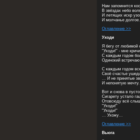
Нам запомнится кос
В звёздах небо вол
И летящих искр узо
И молчанье долгое.
Оглавление >>
Уходи
Я бегу от любимой 
"Уходи!" - мне кри
С каждым годом бо
Одинокий встречаю 
С каждым годом вс
Своё счастье ушед
… И не принятые зв
И непонятую мечту.
Вот и снова в пуст
Сигарету устало га
Отовсюду всё слыш
"Уходи!"
"Уходи!"
… Ухожу…
Оглавление >>
Вьюга