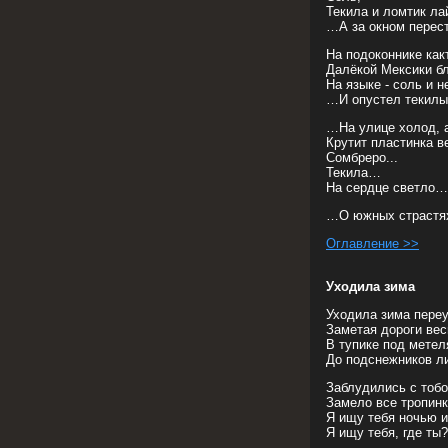
Текила и ломтик ла
…А за окном перес
На подоконнике как
Далёкой Мексики 
На языке - соль и н
…И опустел текилы
…На улице холод, а
Крутит пластинка в
Сомбреро...
Текила…
На сердце светло…
…О южных страстях
Оглавление >>
Уходила зима
Уходила зима пере
Заметая дороги вес
В тупике под метел
До подснежников ли
Заблудились с тоб
Замело все тропин
Я ищу тебя ночью и
Я ищу тебя, где ты?