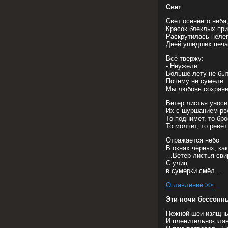
Свет
Свет осеннего неба
Красок блеклых при
Раскрутилась неле
Дней ушедших печа
Всё твержу:
- Неужели
Больше лету не бы
Почему не сумели
Мы любовь сохрани
Ветер листья уноси
Их с шуршанием рв
То поднимет, то бро
То молчит, то ревёт
Отражается небо
В окнах чёрных, ка
…Ветер листья сви
С улиц
в сумерки смёл…
Оглавление >>
Эти ночи бессонн
Нежной шеи изящны
И пленительно-пла