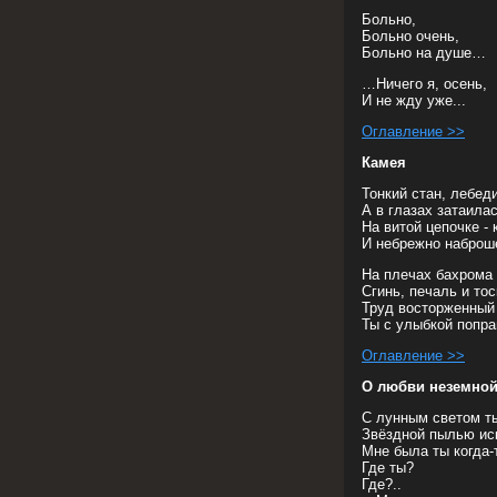
Больно,
Больно очень,
Больно на душе…
…Ничего я, осень,
И не жду уже...
Оглавление >>
Камея
Тонкий стан, лебед
А в глазах затаила
На витой цепочке - 
И небрежно наброш
На плечах бахром
Сгинь, печаль и тос
Труд восторженный
Ты с улыбкой попра
Оглавление >>
О любви неземно
С лунным светом т
Звёздной пылью ис
Мне была ты когда-
Где ты?
Где?..