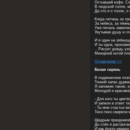
Остывший кофе. Сл
В людской толпе, мы
Да что я о толпе, о
Когда летишь за тр
За небеса, за тёмн
Уже печаль завилас
Укутывая душу и гл
И я один на зябнущ
И ты одна, пронза
…Рисует дождь узо
Минорной нотой пл
Оглавление >>
Белая сирень
В подвенечное плат
Тонкий запах дурм
Я запомню такою, к
Молодой и красивой
- Для кого ты цветё
И запели в ответ ти
- Ты мне счастье ве
Тихо-тихо свирели 
Щедрым празднико
До слёз я растроган
И как будто увидел