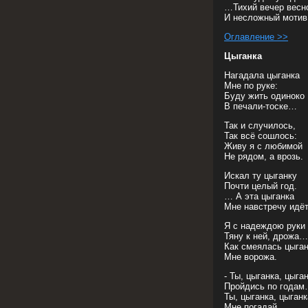
…Тихий вечер весн
И несложный мотив 
Оглавление >>
Цыганка
Нагадала цыганка
Мне по руке:
Буду жить одиноко
В печали-тоске…
Так и случилось,
Так всё сошлось:
Живу я с любимой
Не рядом, а врозь.
Искал ту цыганку
Почти целый год.
… А эта цыганка
Мне навстречу идёт
Я с надеждою руки
Тяну к ней, дрожа…
Как смеялась цыган
Мне ворожа.
- Ты, цыганка, цыган
Пройдись по года
Ты, цыганка, цыганк
Мне погадай.