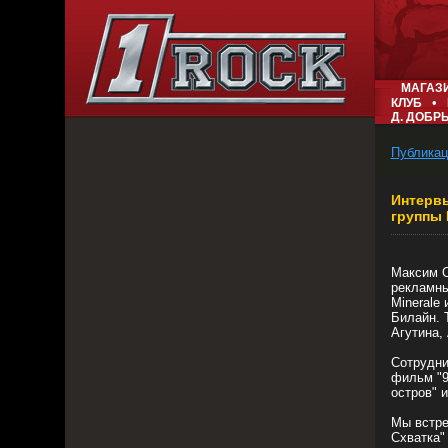
МАГАЗ
•
КЛУБ
Д. ДОБР
Публикац
Интервь
группы 
Максим О
рекламны
Minerale
Билайн. 
Агутина,
Сотрудни
фильм "9
остров" 
Мы встре
Схватка"