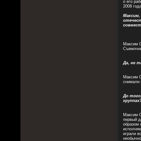
о его ра
2008 года
Максим,
отечест
совмест
Максим О
Съемочны
Да, не 
Максим О
снимали 
До того
группах
Максим О
первый д
образом 
исполняю
играли вс
необычно