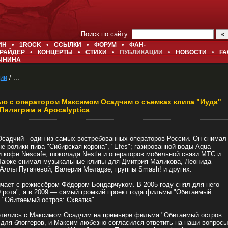
Поиск по сайту:
•
•
•
•
ИН
1ROCK
ССЫЛКИ
ФОРУМ
ФАН-
•
•
•
•
•
РАЙДЕР
КОНЦЕРТЫ
СТИХИ
ПУБЛИКАЦИИ
НОВОСТИ
FA
ЫНИНА
ии
/ ...
ю с оператором Максимом Осадчим о съемках клипа "Иуда"
Пилигрим и Apocalyptica
садчий - один из самых востребованных операторов России. Он снимал
е ролики пива "Сибирская корона", "Efes"; газированной воды Aqua
 и кофе Nescafe, шоколада Nestle и операторов мобильной связи МТС и
Также снимал музыкальные клипы для Дмитрия Маликова, Леонида
 Аллы Пугачёвой, Валерия Меладзе, группы Smash! и других.
чает с режиссёром Фёдором Бондарчуком. В 2005 году снял для него
 рота", а в 2009 — самый громкий проект года фильмы "Обитаемый
и "Обитаемый остров: Схватка".
тились с Максимом Осадчим на премьере фильма "Обитаемый остров:
 для блоггеров, и Максим любезно согласился ответить на наши вопросы