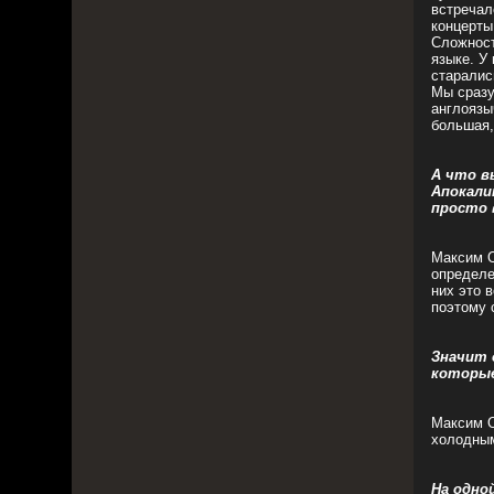
встречал
концерты
Сложност
языке. У
старалис
Мы сразу
англоязы
большая,
А что в
Апокали
просто 
Максим О
определе
них это в
поэтому 
Значит 
которые
Максим О
холодным
На одно