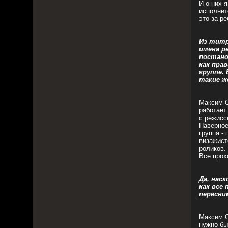
И о них 
исполнит
это за ре
Из титр
имена р
постано
как пра
группе.
такие же
Максим О
работает
с режисс
Наверное,
группа -
визажист
роликов.
Все прох
Да, наск
как все
пересни
Максим О
нужно бы