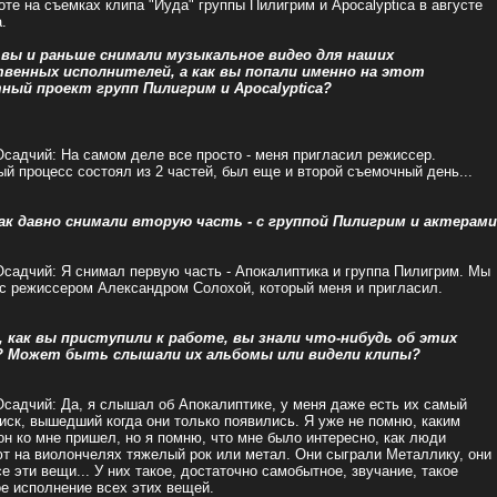
боте на съемках клипа "Иуда" группы Пилигрим и Apocalyptica в августе
.
 вы и раньше снимали музыкальное видео для наших
венных исполнителей, а как вы попали именно на этот
ный проект групп Пилигрим и Apocalyptica?
садчий: На самом деле все просто - меня пригласил режиссер.
й процесс состоял из 2 частей, был еще и второй съемочный день...
так давно снимали вторую часть - с группой Пилигрим и актерами
садчий: Я снимал первую часть - Апокалиптика и группа Пилигрим. Мы
с режиссером Александром Солохой, который меня и пригласил.
, как вы приступили к работе, вы знали что-нибудь об этих
? Может быть слышали их альбомы или видели клипы?
садчий: Да, я слышал об Апокалиптике, у меня даже есть их самый
иск, вышедший когда они только появились. Я уже не помню, каким
он ко мне пришел, но я помню, что мне было интересно, как люди
т на виолончелях тяжелый рок или метал. Они сыграли Металлику, они
е эти вещи... У них такое, достаточно самобытное, звучание, такое
е исполнение всех этих вещей.