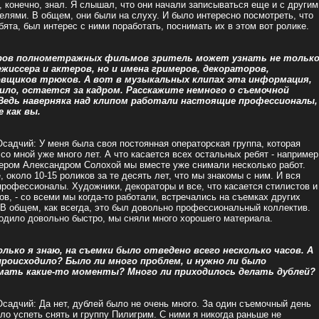
я, конечно, знал. Я слышал, что они начали записываться еще и с другим
елями. В общем, они были на слуху. И было интересно посмотреть, что
бята, был интерес с ними поработать, поснимать их в этом вот ролике.
ов полнометражных фильмов зритель может узнать не тольк
ежиссера и актеров, но и имена гримеров, декораторов,
вщиков трюков. А вот в музыкальных клипах эта информация,
вило, остается за кадром. Расскажите немного о съемочной
 Ведь наверняка над клипом работали настоящие профессионалы,
 как вы.
садчий: У меня была своя постоянная операторская группа, которая
 со мной уже много лет. А что касается всех остальных ребят - например
ером Александром Солохой мы вместе уже снимали несколько работ.
 около 10-15 роликов за те десять лет, что мы знакомы с ним. И вся
 профессионалы. Художники, декораторы и все, что касается стилистов и
ов, - со всеми мы когда-то работали, встречались на съемках других
 В общем, как всегда, это был довольно профессиональный коллектив.
одило довольно быстро, мы сняли много хорошего материала.
олько я знаю, на съемки было отведено всего несколько часов. А
 происходило? Было ли много проблем, и нужно ли было
мать какие-то моменты? Много ли приходилось делать дублей?
садчий: Да нет, дублей было не очень много. За один съемочный день
ло успеть снять и группу Пилигрим. С ними я никогда раньше не