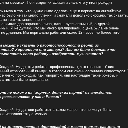
ся на съемках. Но я видел их афиши и знал, что у них проходят
.
ь была в том, что нужно было сделать еще и вариант на английском
 нас было не так много пленки, и снимали довольно скромно, так сказать,
ь не тратить много пленки.
 снимали два варианта клипа, один - русскоязычный, а другой -
чный. Я не думаю, что мы много дублировали, сцена была не очень
 не длинная. Мы нормально работали около 12 часов, не более того.
ы можете сказать о работоспособности ребят из
птики? Хорошие ли они актеры? Или им было достаточно
выполнять свою работу - изображать музыкантов?
садчий: Ну да, эти ребята - профессионалы, что говорить. У них
нный отработанный имидж, в котором они очень органично существуют. 
се легко происходит. Как говорится, они настоящие такие рокеры, и
с этим все было нормально.
они не похожи на "горячих финских парней" из анекдотов,
 рассказывают у нас в России?
садчий: Ну да, они работают в таком жанре, что не могут быть
и, исполняя такую музыку.
й из многочисленных фотографий с места съемок, вас можно