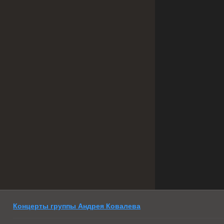
Концерты группы Андрея Ковалева