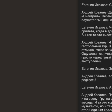
Евгения Исакова: С
Андрей Ковалев: Да
«Пилигрим». Первый
слушателям наш но
Евгения Исакова: Ч
примета, когда в д
Вы как-то это счас
Андрей Ковалев: Я
гастрольный тур. В
отлично, вчера за 
Ощущения отличные.
просто нереальный 
выступлении.
Евгения Исакова: З
Андрей Ковалев: Ко
редкость!
Евгения Исакова: А
Андрей Ковалев: Пе
и на сцену! Группа
месяца. И за это к
музыканты, но и те
стали единым колл