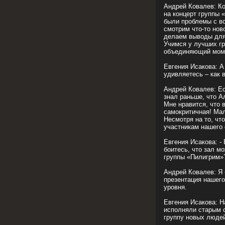
Андрей Ковалев: К
на концерт группы «
были проблемы с во
смотрим что-то нов
делаем выводы для 
Учимся у лучших гр
объединяющий мом
Евгения Исакова: А
удивляетесь – как 
Андрей Ковалев: Ес
знал раньше, что А
Мне нравится, что 
самокритичная! Ма
Несмотря на то, что
участникам нашего 
Евгения Исакова: -
боитесь, что зал м
группы «Пилигрим»
Андрей Ковалев: Я 
презентация нашего
уровня.
Евгения Исакова: Н
исполняли старым с
группу новых люде