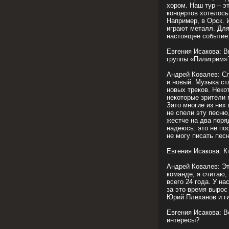
хором. Наш тур – э
концертов хотелось
Например, в Орск. 
играют металл. Для
настоящее событие
Евгения Исакова: В
группы «Пилигрим»
Андрей Ковалев: Сл
и новый. Музыка ст
новых треков. Нек
некоторые зрители 
Зато многие из них
не спели эту песню
жестче на два поря
надеюсь: это не по
не могу писать песн
Евгения Исакова: К
Андрей Ковалев: Эт
команде, я считаю,
всего 24 года. У н
за это время вырос
Юрий Плеханов и ги
Евгения Исакова: В
интересы?