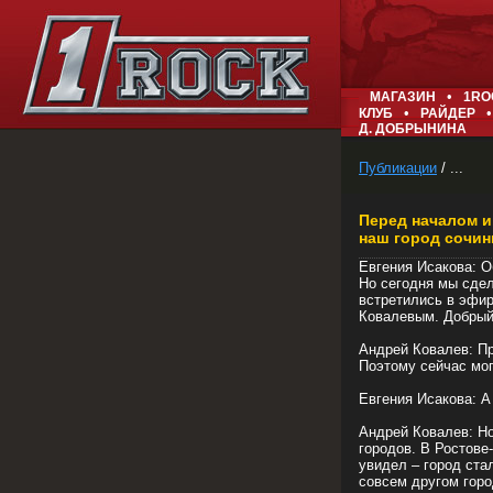
•
МАГАЗИН
1RO
•
•
КЛУБ
РАЙДЕР
Д. ДОБРЫНИНА
Публикации
/ ...
Перед началом и
наш город сочин
Евгения Исакова: О
Но сегодня мы сдел
встретились в эфир
Ковалевым. Добрый
Андрей Ковалев: Пр
Поэтому сейчас мог
Евгения Исакова: А
Андрей Ковалев: Но
городов. В Ростове
увидел – город ста
совсем другом горо