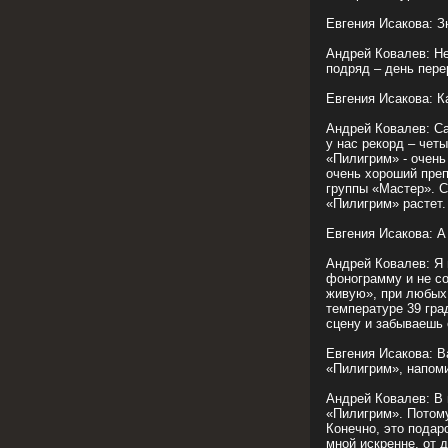
Евгения Исакова: З
Андрей Ковалев: Не
подряд – день пере
Евгения Исакова: К
Андрей Ковалев: Са
у нас рекорд – чет
«Пилигрим» - очень
очень хороший пре
группы «Мастер». С
«Пилигрим» растет.
Евгения Исакова: А
Андрей Ковалев: Я 
фонограмму и не со
живую», при любых
температуре 39 гра
сцену и забываешь 
Евгения Исакова: В
«Пилигрим», напоми
Андрей Ковалев: В 
«Пилигрим». Потому
Конечно, это подар
мной искренне, от 