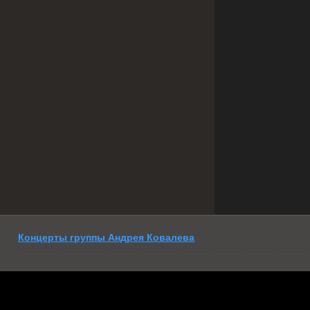
Концерты группы Андрея Ковалева