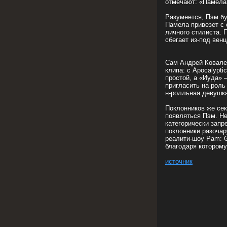
отмечают: «Памела 
Разумеется, Пэм бу
Памела привезет с 
личного стилиста. 
сбегает из-под вен
Сам Андрей Ковале
клипа: с Apocalypt
простой, а «Иуда» 
пригласить на роль 
н-ролльная девушка
Поклонников же сек
появляться Пэм. Не
категорически запр
поклонники разочар
реалити-шоу Pam: G
благодаря которому
источник