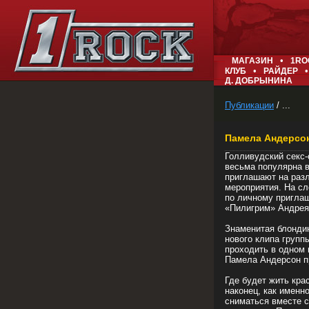
•
МАГАЗИН
1RO
•
•
КЛУБ
РАЙДЕР
Д. ДОБРЫНИНА
Публикации
/ ...
Памела Андерсон
Голливудский секс-
весьма популярна в
приглашают на раз
мероприятия. На сл
по личному пригла
«Пилигрим» Андрея
Знаменитая блондин
нового клипа групп
проходить в одном 
Памела Андерсон пр
Где будет жить кра
наконец, как именн
сниматься вместе с