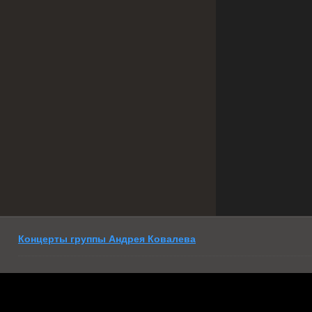
Концерты группы Андрея Ковалева