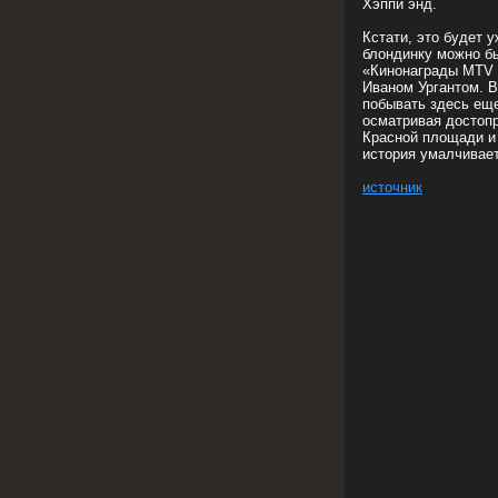
Хэппи энд.
Кстати, это будет 
блондинку можно бы
«Кинонаграды MTV 
Иваном Ургантом. В
побывать здесь еще
осматривая достоп
Красной площади и 
история умалчивае
источник