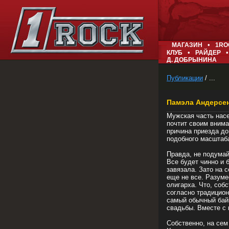
•
МАГАЗИН
1RO
•
•
КЛУБ
РАЙДЕР
Д. ДОБРЫНИНА
Публикации
/ ...
Памэла Андерсен
Мужская часть насе
почтит своим внима
причина приезда до
подобного масштаб
Правда, не подумай
Все будет чинно и 
завязала. Зато на 
еще не все. Разуме
олигарха. Что, соб
согласно традицион
самый обычный байк
свадьбы. Вместе с 
Собственно, на сем